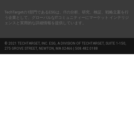
TechTargetの1部門であるESGは、ITの分析、研究、検証、戦略立案を行
う企業として、グローバルなITコミュニティーにマーケット インテリジ
ェンスと実用的な詳細情報を提供しています。
© 2021 TECHTARGET, INC. ESG, A DIVISION OF TECHTARGET, SUITE 1-150,
275 GROVE STREET, NEWTON, MA 02466 | 508.482.0188