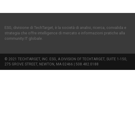
ESG, divisione di TechTarget, è la società di analisi, ricerca, convalida e
strategia che offre intelligence di mercato e informazioni pratiche alla
community IT globale.
© 2021 TECHTARGET, INC. ESG, A DIVISION OF TECHTARGET, SUITE 1-150,
275 GROVE STREET, NEWTON, MA 02466 | 508.482.0188