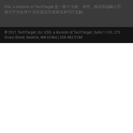
ESG, a division of TechTarget 是一家 IT 分析、研究、验证和战略公司，
致力于为全球 IT 社区提供市场资讯和可行见解。
© 2021 TechTarget, Inc. ESG, a division of TechTarget, Suite 1-150, 275
Grove Street, Newton, MA 02466 | 508.482.0188