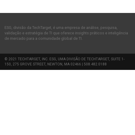
ESG, divisão da TechTarget, é uma empresa de análise, pesquisa,
validação e estratégia de TI que oferece insights práticos e inteligência
de mercado para a comunidade global de TI.
© 2021 TECHTARGET, INC. ESG, UMA DIVISÃO DE TECHTARGET, SUITE 1-
150, 275 GROVE STREET, NEWTON, MA 02466 | 508.482.0188