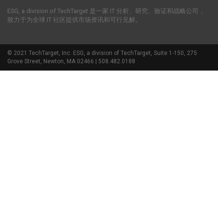
ESG, a division of TechTarget 是一家 IT 分析、研究、验证和战略公司，
致力于为全球 IT 社区提供市场资讯和可行见解。
© 2021 TechTarget, Inc. ESG, a division of TechTarget, Suite 1-150, 275
Grove Street, Newton, MA 02466 | 508.482.0188